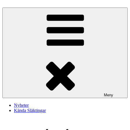
Hoppa
till
Kommendörsätten Montgomery Släktförening
Gardez Bien
innehåll
Meny
Nyheter
Kända Släktingar