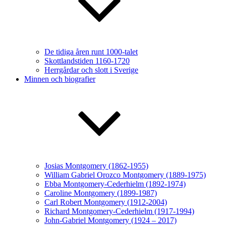
De tidiga åren runt 1000-talet
Skottlandstiden 1160-1720
Herrgårdar och slott i Sverige
Minnen och biografier
Josias Montgomery (1862-1955)
William Gabriel Orozco Montgomery (1889-1975)
Ebba Montgomery-Cederhielm (1892-1974)
Caroline Montgomery (1899-1987)
Carl Robert Montgomery (1912-2004)
Richard Montgomery-Cederhielm (1917-1994)
John-Gabriel Montgomery (1924 – 2017)