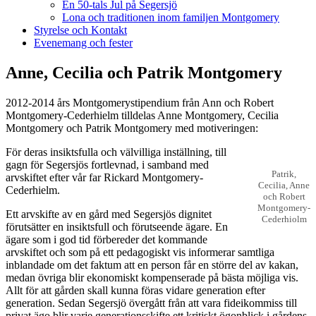
En 50-tals Jul på Segersjö
Lona och traditionen inom familjen Montgomery
Styrelse och Kontakt
Evenemang och fester
Anne, Cecilia och Patrik Montgomery
2012-2014 års Montgomerystipendium från Ann och Robert
Montgomery-Cederhielm tilldelas Anne Montgomery, Cecilia
Montgomery och Patrik Montgomery med motiveringen:
För deras insiktsfulla och välvilliga inställning, till
gagn för Segersjös fortlevnad, i samband med
Patrik,
arvskiftet efter vår far Rickard Montgomery-
Cecilia, Anne
Cederhielm.
och Robert
Montgomery-
Ett arvskifte av en gård med Segersjös dignitet
Cederhiolm
förutsätter en insiktsfull och förutseende ägare. En
ägare som i god tid förbereder det kommande
arvskiftet och som på ett pedagogiskt vis informerar samtliga
inblandade om det faktum att en person får en större del av kakan,
medan övriga blir ekonomiskt kompenserade på bästa möjliga vis.
Allt för att gården skall kunna föras vidare generation efter
generation. Sedan Segersjö övergått från att vara fideikommiss till
privat ägo blir varje generationsskifte ett kritiskt ögonblick i gårdens